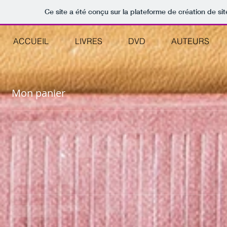
Ce site a été conçu sur la plateforme de création de sit
ACCUEIL
LIVRES
DVD
AUTEURS
Mon panier